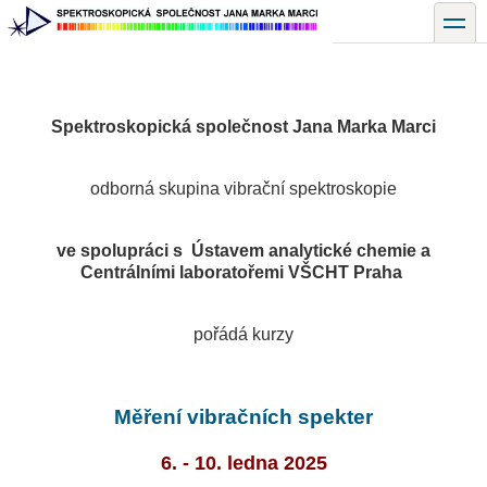
Přejít
toggle
k
hlavnímu
obsahu
Spektroskopická společnost Jana Marka Marci
odborná skupina vibrační spektroskopie
ve spolupráci s Ústavem analytické chemie a
Centrálními laboratořemi VŠCHT Praha
pořádá kurzy
Měření vibračních spekter
6. - 10. ledna 2025