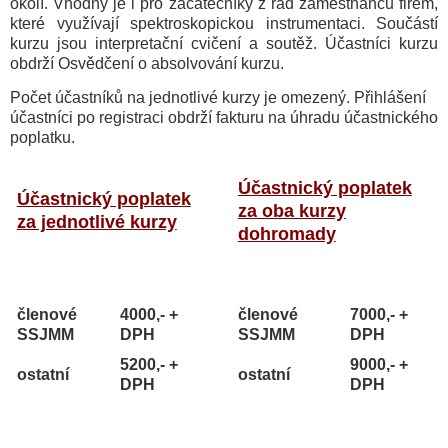
okolí. Vhodný je i pro začátečníky z řad zaměstnanců firem,
které využívají spektroskopickou instrumentaci. Součástí
kurzu jsou interpretační cvičení a soutěž. Účastníci kurzu
obdrží Osvědčení o absolvování kurzu.
Počet účastníků na jednotlivé kurzy je omezený. Přihlášení
účastníci po registraci obdrží fakturu na úhradu účastnického
poplatku.
Účastnický poplatek
Účastnický poplatek
za oba kurzy
za jednotlivé kurzy
dohromady
členové
4000,- +
členové
7000,- +
SSJMM
DPH
SSJMM
DPH
5200,- +
9000,- +
ostatní
ostatní
DPH
DPH