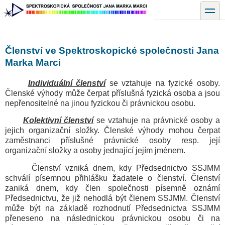
Přejít
toggle
k
hlavnímu
obsahu
Členství ve Spektroskopické společnosti Jana
Marka Marci
Individuální členství
se vztahuje na fyzické osoby.
Členské výhody může čerpat příslušná fyzická osoba a jsou
nepřenositelné na jinou fyzickou či právnickou osobu.
Kolektivní členství
se vztahuje na právnické osoby a
jejich organizační složky. Členské výhody mohou čerpat
zaměstnanci příslušné právnické osoby resp. její
organizační složky a osoby jednající jejím jménem.
Členství vzniká dnem, kdy Předsednictvo SSJMM
schválí písemnou přihlášku žadatele o členství. Členství
zaniká dnem, kdy člen společnosti písemně oznámí
Předsednictvu, že již nehodlá být členem SSJMM. Členství
může být na základě rozhodnutí Předsednictva SSJMM
přeneseno na následnickou právnickou osobu či na