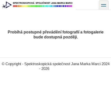
Přejít
toggle
k
hlavnímu
obsahu
Probíhá postupné převádění fotografií a fotogalerie
bude dostupná později.
© Copyright - Spektroskopická společnost Jana Marka Marci 2024
- 2026