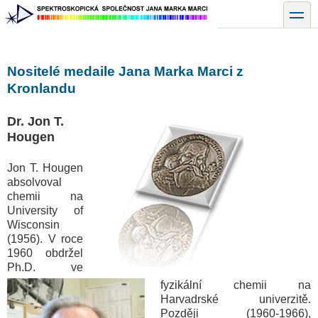
Přejít
toggle
k
hlavnímu
obsahu
Nositelé medaile Jana Marka Marci z
Kronlandu
Dr. Jon T.
Hougen
Jon T. Hougen
absolvoval
chemii na
University of
Wisconsin
(1956). V roce
1960 obdržel
Ph.D. ve
fyzikální chemii na
Harvadrské univerzitě.
Později (1960-1966),