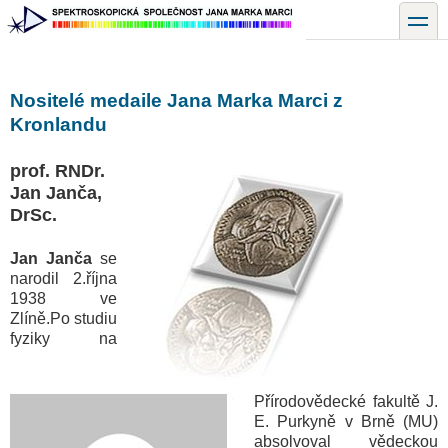
Přejít
toggle
k
hlavnímu
obsahu
Nositelé medaile Jana Marka Marci z
Kronlandu
prof. RNDr.
Jan Janča,
DrSc.
Jan Janča
se
narodil 2.října
1938 ve
Zlíně.Po studiu
fyziky na
Přírodovědecké fakultě J.
E. Purkyně v Brně (MU)
absolvoval vědeckou