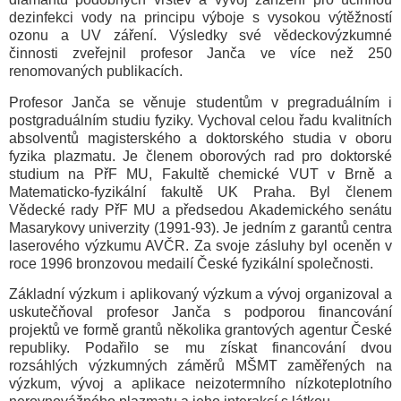
dezinfekci vody na principu výboje s vysokou výtěžností
ozonu a UV záření. Výsledky své vědeckovýzkumné
činnosti zveřejnil profesor Janča ve více než 250
renomovaných publikacích.
Profesor Janča se věnuje studentům v pregraduálním i
postgraduálním studiu fyziky. Vychoval celou řadu kvalitních
absolventů magisterského a doktorského studia v oboru
fyzika plazmatu. Je členem oborových rad pro doktorské
studium na PřF MU, Fakultě chemické VUT v Brně a
Matematicko-fyzikální fakultě UK Praha. Byl členem
Vědecké rady PřF MU a předsedou Akademického senátu
Masarykovy univerzity (1991-93). Je jedním z garantů centra
laserového výzkumu AVČR. Za svoje zásluhy byl oceněn v
roce 1996 bronzovou medailí České fyzikální společnosti.
Základní výzkum i aplikovaný výzkum a vývoj organizoval a
uskutečňoval profesor Janča s podporou financování
projektů ve formě grantů několika grantových agentur České
republiky. Podařilo se mu získat financování dvou
rozsáhlých výzkumných záměrů MŠMT zaměřených na
výzkum, vývoj a aplikace neizotermního nízkoteplotního