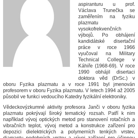
aspiranturu u prof.
Václava Trunečka se
zaměřením na fyziku
plazmatu
vysokofrekvenčních
výbojů. Po obhájení
kandidátské disertační
práce v roce 1966
vyučoval na Military
Technical College v
Káhiře (1968-69). V roce
1990 obhájil disertaci
doktora věd (DrSc.) v
oboru Fyzika plazmatu a v roce 1991 byl jmenován
profesorem v oboru Fyzika plazmatu. V letech 1994 až 2005
působil ve funkci vedoucího Katedry fyzikální elektroniky.
Vědeckovýzkumné aktivity profesora Janči v oboru fyzika
plazmatu pokrývají široký tematický rozsah. Patří k nim
například vývoj optických metod pro stanovení rotačních a
vibračních teplot, vývoj metod a konstrukce zařízení pro
depozici dielektrických a polymerních tenkých vrstev,
diamantu podobných vrstev a vývoj zařízení pro účinnou