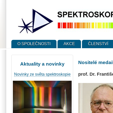
Přejít
k
hlavnímu
obsahu
O SPOLEČNOSTI
AKCE
ČLENSTVÍ
Nositelé medai
Aktuality a novinky
prof. Dr. Franti
Novinky ze světa spektroskopie