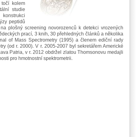
 točí kolem
ální studie
 konstrukci
lýzy peptidů
i na plošný screening novorozenců k detekci vrozených
deckých prací, 3 knih, 30 přehledných článků a několika
rnal of Mass Spectrometry (1995) a členem ediční rady
try (od r. 2000). V r. 2005-2007 byl sekretářem Americké
lava Patria, v r. 2012 obdržel zlatou Thomsonovu medajli
sti pro hmotnostní spektrometrii.