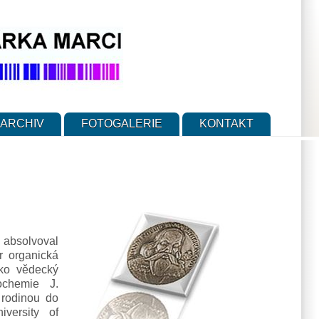
ARCHIV
FOTOGALERIE
KONTAKT
 absolvoval
r organická
ko vědecký
ochemie J.
rodinou do
versity of