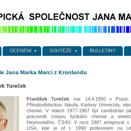
OCENĚNÍ
SOUTĚŽE
BULLETINY
le Jana Marka Marci z Kronlandu
šek Tureček
František Tureček
, nar. 14.4.1950 v Praze,
Přírodovědeckou fakultu Karlovy Univerzity, obo
chemie. V letech 1977-1987 byl zaměstnán ja
pracovník Ustavu fyzikální chemie a elektr
Heyrovského, ČSAV. V roce 1987 emigroval s 
USA, kde je of r. 1990 profesorem na Uni