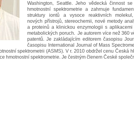
Washington, Seattle. Jeho vědecká činnost se
hmotnostní spektrometrie a zahrnuje fundament
struktury iontů a vysoce reaktivních molekul,
nových přístrojů, stereochemii, nové metody ana
a proteinů a klinickou enzymologii s aplikacem
metabolických poruch. Je autorem více než 360 vě
patentů. Je zakládajícím editorem časopisu Jou
časopisu International Journal of Mass Spectrome
otnostní spektrometrii (ASMS). V r. 2010 obdržel cenu Česká h
ce hmotnostní spektrometrie. Je čestným členem České společno