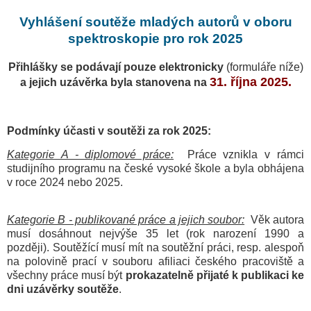
Vyhlášení soutěže mladých autorů v oboru
spektroskopie pro rok 2025
Přihlášky se podávají pouze elektronicky
(formuláře níže)
31. října 2025.
a jejich uzávěrka byla stanovena na
Podmínky účasti v soutěži za rok 2025:
Kategorie A - diplomové práce:
Práce vznikla v rámci
studijního programu na české vysoké škole a byla obhájena
v roce 2024 nebo 2025.
Kategorie B - publikované práce a jejich soubor:
Věk autora
musí dosáhnout nejvýše 35 let (rok narození 1990 a
později). Soutěžící musí mít na soutěžní práci, resp. alespoň
na polovině prací v souboru afiliaci českého pracoviště a
všechny práce musí být
prokazatelně přijaté k publikaci ke
dni uzávěrky soutěže
.