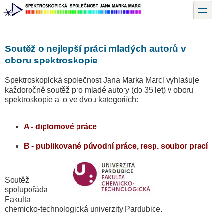
Přejít
toggle
k
hlavnímu
obsahu
Soutěž o nejlepší práci mladých autorů v
oboru spektroskopie
Spektroskopická společnost Jana Marka Marci vyhlašuje
každoročně soutěž pro mladé autory (do 35 let) v oboru
spektroskopie a to ve dvou kategoriích:
A - diplomové práce
B - publikované původní práce, resp. soubor prací
Soutěž
spolupořádá
Fakulta
chemicko-technologická univerzity Pardubice.