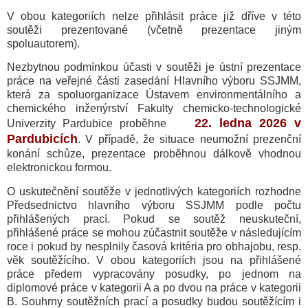
V obou kategoriích nelze přihlásit práce již dříve v této
soutěži prezentované (včetně prezentace jiným
spoluautorem).
Nezbytnou podmínkou účasti v soutěži je ústní prezentace
práce na veřejné části zasedání Hlavního výboru SSJMM,
která za spoluorganizace Ústavem environmentálního a
chemického inženýrství Fakulty chemicko-technologické
22. ledna 2026 v
Univerzity Pardubice proběhne
Pardubicích
. V případě, že situace neumožní prezenční
konání schůze, prezentace proběhnou dálkově vhodnou
elektronickou formou.
O uskutečnění soutěže v jednotlivých kategoriích roz­hodne
Předsednictvo hlavního výboru SSJMM podle počtu
přihlášených prací. Pokud se soutěž neuskuteční,
přihlášené práce se mohou zúčastnit soutěže v následujícím
roce i pokud by nesplnily časová kritéria pro obhajobu, resp.
věk soutěžícího. V obou kategoriích jsou na přihlášené
práce předem vypracovány posudky, po jednom na
diplomové práce v kategorii A a po dvou na práce v kategorii
B. Souhrny soutěžních prací a posudky budou soutěžícím i