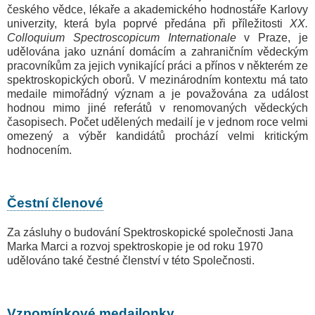
českého vědce, lékaře a akademického hodnostáře Karlovy
univerzity, která byla poprvé předána při příležitosti
XX.
Colloquium Spectroscopicum Internationale
v Praze, je
udělována jako uznání domácím a zahraničním vědeckým
pracovníkům za jejich vynikající práci a přínos v některém ze
spektroskopických oborů. V mezinárodním kontextu má tato
medaile mimořádný význam a je považována za událost
hodnou mimo jiné referátů v renomovaných vědeckých
časopisech. Počet udělených medailí je v jednom roce velmi
omezený a výběr kandidátů prochází velmi kritickým
hodnocením.
Čestní členové
Za zásluhy o budování Spektroskopické společnosti Jana
Marka Marci a rozvoj spektroskopie je od roku 1970
udělováno také čestné členství v této Společnosti.
Vzpomínkové medailonky