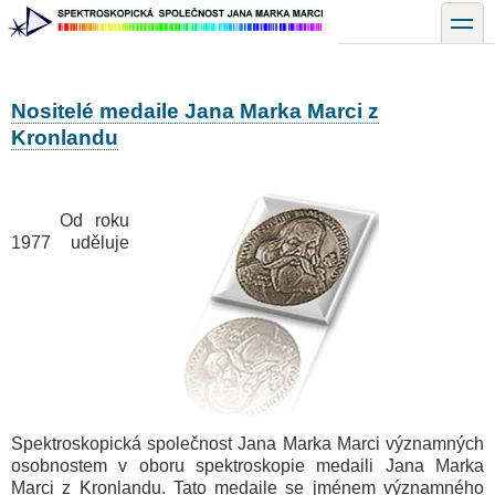
Přejít
toggle
k
hlavnímu
obsahu
Nositelé medaile Jana Marka Marci z
Kronlandu
Od roku
1977 uděluje
Spektroskopická společnost Jana Marka Marci významných
osobnostem v oboru spektroskopie medaili Jana Marka
Marci z Kronlandu. Tato medaile se jménem významného